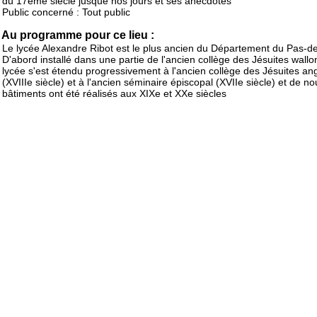
du 17ème siècle jusque nos jours et ses anecdotes
Public concerné : Tout public
Au programme pour ce lieu :
Le lycée Alexandre Ribot est le plus ancien du Département du Pas-de
D'abord installé dans une partie de l'ancien collège des Jésuites wallon
lycée s'est étendu progressivement à l'ancien collège des Jésuites ang
(XVIIIe siècle) et à l'ancien séminaire épiscopal (XVIIe siècle) et de n
bâtiments ont été réalisés aux XIXe et XXe siècles