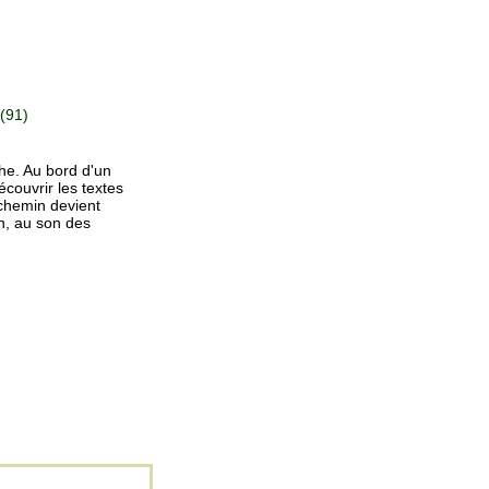
(91)
he. Au bord d'un
couvrir les textes
 chemin devient
n, au son des