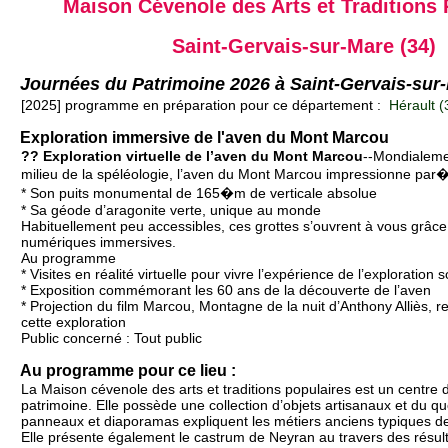
Maison Cévenole des Arts et Traditions 
Saint-Gervais-sur-Mare (34)
Journées du Patrimoine 2026 à Saint-Gervais-sur
[2025] programme en préparation pour ce département :
Hérault (
Exploration immersive de l'aven du Mont Marcou
?? Exploration virtuelle de l’aven du Mont Marcou
--Mondialeme
milieu de la spéléologie, l’aven du Mont Marcou impressionne par�
* Son puits monumental de 165�m de verticale absolue
* Sa géode d’aragonite verte, unique au monde
Habituellement peu accessibles, ces grottes s’ouvrent à vous grâc
numériques immersives.
Au programme
* Visites en réalité virtuelle pour vivre l’expérience de l’exploration 
* Exposition commémorant les 60 ans de la découverte de l’aven
* Projection du film Marcou, Montagne de la nuit d’Anthony Alliès, r
cette exploration
Public concerné : Tout public
Au programme pour ce lieu :
La Maison cévenole des arts et traditions populaires est un centre d
patrimoine. Elle possède une collection d’objets artisanaux et du qu
panneaux et diaporamas expliquent les métiers anciens typiques de 
Elle présente également le castrum de Neyran au travers des résulta