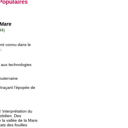
Populaires
-Mare
34)
nt connu dans le
:
e aux technologies
souterraine
etraçant l’épopée de
 ‘interprétation du
otidien. Des
la vallée de la Mare.
ts des fouilles