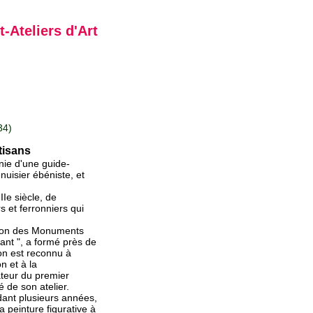
-Ateliers d'Art
34)
tisans
nie d'une guide-
nuisier ébéniste, et
Ie siècle, de
s et ferronniers qui
ation des Monuments
vant ", a formé près de
ion est reconnu à
n et à la
ateur du premier
 de son atelier.
dant plusieurs années,
a peinture figurative à