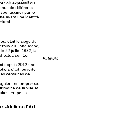
pouvoir expressif du
eaux de différents
ssée fasciner par le
une ayant une identité
ctural
s, était le siège du
énéraux du Languedoc,
 22 juillet 1632, la
effectua son 1er
Publicité
est depuis 2012 une
tiers d'art, ouverte
des centaines de
t également proposées.
rimoine de la ville et
uites, en petits
t-Ateliers d'Art