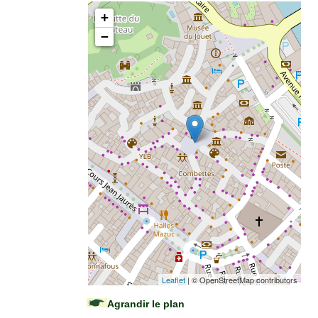
+
−
Leaflet
| © OpenStreetMap contributors
Agrandir le plan