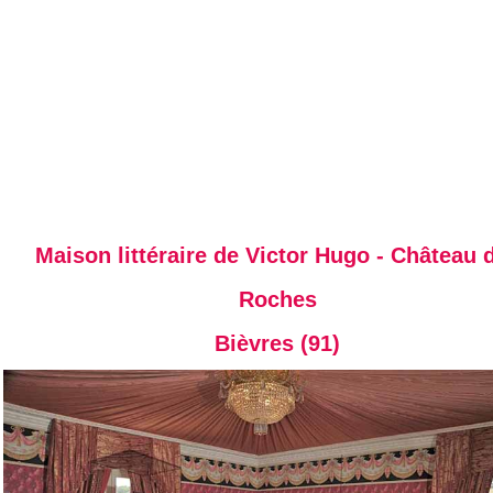
Maison littéraire de Victor Hugo - Château 
Roches
Bièvres (91)