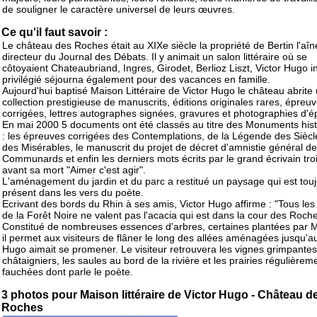
de souligner le caractère universel de leurs œuvres.
Ce qu'il faut savoir :
Le château des Roches était au XIXe siècle la propriété de Bertin l'aîn
directeur du Journal des Débats. Il y animait un salon littéraire où se
côtoyaient Chateaubriand, Ingres, Girodet, Berlioz Liszt, Victor Hugo in
privilégié séjourna également pour des vacances en famille.
Aujourd'hui baptisé Maison Littéraire de Victor Hugo le château abrite
collection prestigieuse de manuscrits, éditions originales rares, épreu
corrigées, lettres autographes signées, gravures et photographies d'
En mai 2000 5 documents ont été classés au titre des Monuments his
: les épreuves corrigées des Contemplations, de la Légende des Siècl
des Misérables, le manuscrit du projet de décret d'amnistie général d
Communards et enfin les derniers mots écrits par le grand écrivain troi
avant sa mort "Aimer c'est agir".
L'aménagement du jardin et du parc a restitué un paysage qui est tou
présent dans les vers du poète.
Ecrivant des bords du Rhin à ses amis, Victor Hugo affirme : "Tous les
de la Forêt Noire ne valent pas l'acacia qui est dans la cour des Roche
Constitué de nombreuses essences d'arbres, certaines plantées par M.
il permet aux visiteurs de flâner le long des allées aménagées jusqu'a
Hugo aimait se promener. Le visiteur retrouvera les vignes grimpantes
châtaigniers, les saules au bord de la rivière et les prairies régulièrem
fauchées dont parle le poète.
3 photos pour Maison littéraire de Victor Hugo - Château d
Roches