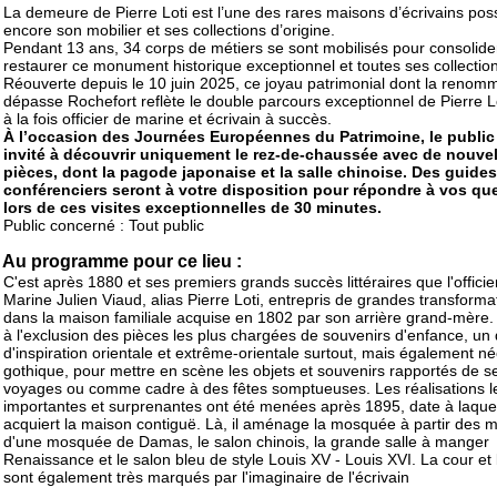
La demeure de Pierre Loti est l’une des rares maisons d’écrivains po
encore son mobilier et ses collections d’origine.
Pendant 13 ans, 34 corps de métiers se sont mobilisés pour consolide
restaurer ce monument historique exceptionnel et toutes ses collectio
Réouverte depuis le 10 juin 2025, ce joyau patrimonial dont la renom
dépasse Rochefort reflète le double parcours exceptionnel de Pierre Lo
à la fois officier de marine et écrivain à succès.
À l’occasion des Journées Européennes du Patrimoine, le public
invité à découvrir uniquement le rez-de-chaussée avec de nouvel
pièces, dont la pagode japonaise et la salle chinoise. Des guides
conférenciers seront à votre disposition pour répondre à vos qu
lors de ces visites exceptionnelles de 30 minutes.
Public concerné : Tout public
Au programme pour ce lieu :
C'est après 1880 et ses premiers grands succès littéraires que l'officie
Marine Julien Viaud, alias Pierre Loti, entrepris de grandes transforma
dans la maison familiale acquise en 1802 par son arrière grand-mère. Il
à l'exclusion des pièces les plus chargées de souvenirs d'enfance, un
d'inspiration orientale et extrême-orientale surtout, mais également né
gothique, pour mettre en scène les objets et souvenirs rapportés de s
voyages ou comme cadre à des fêtes somptueuses. Les réalisations l
importantes et surprenantes ont été menées après 1895, date à laquell
acquiert la maison contiguë. Là, il aménage la mosquée à partir des 
d'une mosquée de Damas, le salon chinois, la grande salle à manger
Renaissance et le salon bleu de style Louis XV - Louis XVI. La cour et l
sont également très marqués par l'imaginaire de l'écrivain