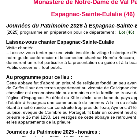
Monastère de Notre-Dame de Val Pa
Espagnac-Sainte-Eulalie (46)
Journées du Patrimoine 2026 à Espagnac-Sainte-E
[2025] programme en préparation pour ce département :
Lot (46)
Laissez-vous chanter Espagnac-Sainte-Eulalie
Visite chantée
--Laissez-vous tenter par une visite insolite du village historique d
notre guide conférencier et le comédien chanteur Roméo Boccara, d
donneront un relief particulier à la présentation du guide et à la bea
Public concerné : Tout public
Au programme pour ce lieu :
Cette abbaye fut d'abord un prieuré de religieux fondé un peu avan
de Griffeuil sur des terres appartenant au vicomte de Calvignac don
chevalier est reconnaissable aux armoiries de la famille se trouve 
l'église d'Espagnac. Au début du XIIIe siècle, une dame du pays app
d'établir à Espagnac une communauté de femmes. A la fin du siècle
étant à moitié ruinée car construite trop près de l'eau, Aymeric d'H
Sulpice, évêque de Coïmbre au Portugal, fit bâtir un couvent neuf qu
prieure le 16 mai 1293. Les vestiges de cette abbaye se retrouvent d
et les appartements de la prieure
Journées du Patrimoine 2025 - horaires :