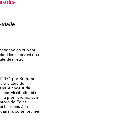
radis
ulalie
’Espagnac en suivant
ont les interventions
uté des lieux
t 1151 par Bertrand
t la statue du
dans le choeur de
elée Elisabeth obtint
, la première maison
ébrard de Saint-
i fut remis à la
ans la porte fortifiée