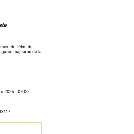
ste
émoin de l’élan de
 figures majeures de la
e 2025 - 09:00 -
383117