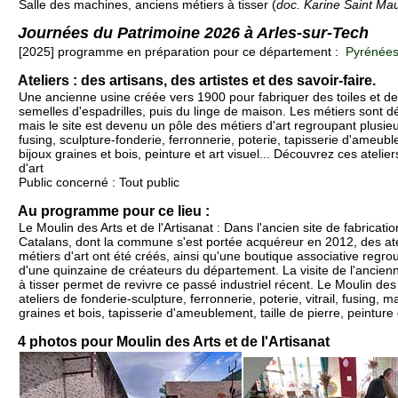
Salle des machines, anciens métiers à tisser (
doc. Karine Saint Ma
Journées du Patrimoine 2026 à Arles-sur-Tech
[2025] programme en préparation pour ce département :
Pyrénées-
Ateliers : des artisans, des artistes et des savoir-faire.
Une ancienne usine créée vers 1900 pour fabriquer des toiles et de
semelles d'espadrilles, puis du linge de maison. Les métiers sont d
mais le site est devenu un pôle des métiers d'art regroupant plusieurs 
fusing, sculpture-fonderie, ferronnerie, poterie, tapisserie d'ameuble
bijoux graines et bois, peinture et art visuel... Découvrez ces atelie
d'art
Public concerné : Tout public
Au programme pour ce lieu :
Le Moulin des Arts et de l'Artisanat : Dans l'ancien site de fabricat
Catalans, dont la commune s'est portée acquéreur en 2012, des ate
métiers d'art ont été créés, ainsi qu'une boutique associative regr
d'une quinzaine de créateurs du département. La visite de l'ancien
à tisser permet de revivre ce passé industriel récent. Le Moulin des A
ateliers de fonderie-sculpture, ferronnerie, poterie, vitrail, fusing, m
graines et bois, tapisserie d'ameublement, taille de pierre, peinture e
4 photos pour Moulin des Arts et de l'Artisanat