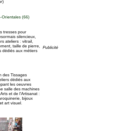
ur
)
Orientales (66)
s tresses pour
ésormais silencieux,
ateliers : vitrail,
ment, taille de pierre,
Publicité
rs dédiés aux métiers
ion des Tissages
liers dédiés aux
oupant les oeuvres
ne salle des machines
rts et de l'Artisanat :
aroquinerie, bijoux
t art visuel.