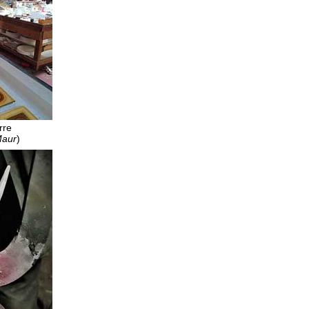
rre
Maur
)