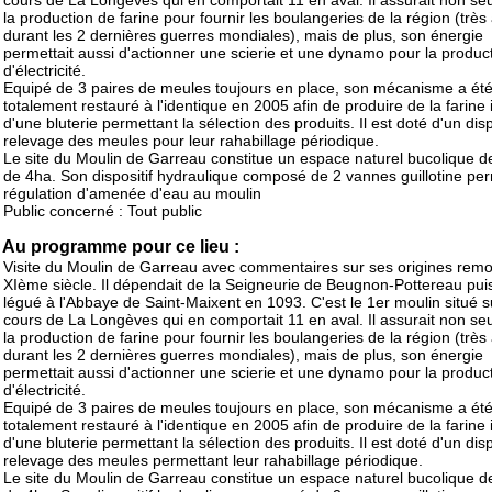
cours de La Longèves qui en comportait 11 en aval. Il assurait non s
la production de farine pour fournir les boulangeries de la région (très 
durant les 2 dernières guerres mondiales), mais de plus, son énergie
permettait aussi d'actionner une scierie et une dynamo pour la produc
d'électricité.
Equipé de 3 paires de meules toujours en place, son mécanisme a ét
totalement restauré à l'identique en 2005 afin de produire de la farine
d'une bluterie permettant la sélection des produits. Il est doté d'un disp
relevage des meules pour leur rahabillage périodique.
Le site du Moulin de Garreau constitue un espace naturel bucolique d
de 4ha. Son dispositif hydraulique composé de 2 vannes guillotine per
régulation d'amenée d'eau au moulin
Public concerné : Tout public
Au programme pour ce lieu :
Visite du Moulin de Garreau avec commentaires sur ses origines remo
XIème siècle. Il dépendait de la Seigneurie de Beugnon-Pottereau puis
légué à l'Abbaye de Saint-Maixent en 1093. C'est le 1er moulin situé s
cours de La Longèves qui en comportait 11 en aval. Il assurait non s
la production de farine pour fournir les boulangeries de la région (très 
durant les 2 dernières guerres mondiales), mais de plus, son énergie
permettait aussi d'actionner une scierie et une dynamo pour la produc
d'électricité.
Equipé de 3 paires de meules toujours en place, son mécanisme a ét
totalement restauré à l'identique en 2005 afin de produire de la farine
d'une bluterie permettant la sélection des produits. Il est doté d'un disp
relevage des meules permettant leur rahabillage périodique.
Le site du Moulin de Garreau constitue un espace naturel bucolique d