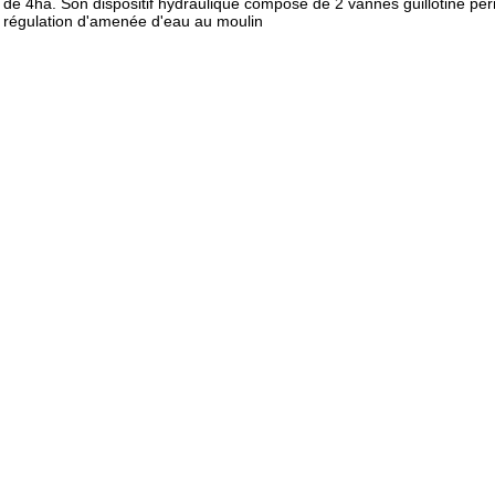
de 4ha. Son dispositif hydraulique composé de 2 vannes guillotine per
régulation d'amenée d'eau au moulin