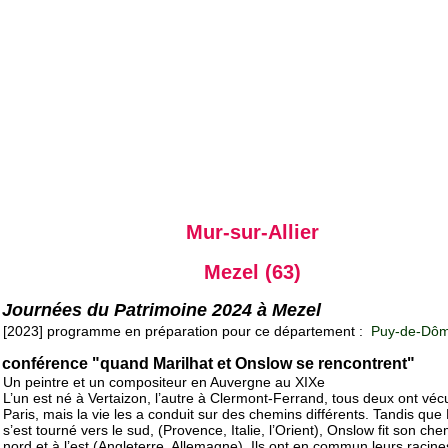
Mur-sur-Allier
Mezel (63)
Journées du Patrimoine 2024 à Mezel
[2023] programme en préparation pour ce département :
Puy-de-Dôm
conférence "quand Marilhat et Onslow se rencontrent"
Un peintre et un compositeur en Auvergne au XIXe
L’un est né à Vertaizon, l’autre à Clermont-Ferrand, tous deux ont véc
Paris, mais la vie les a conduit sur des chemins différents. Tandis que 
s’est tourné vers le sud, (Provence, Italie, l’Orient), Onslow fit son ch
nord et à l’est (Angleterre, Allemagne). Ils ont en commun leurs racine