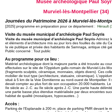
Musée archéologique Paul Soyr
Murviel-lès-Montpellier (34)
Journées du Patrimoine 2026 à Murviel-lès-Montpe
[2025] programme en préparation pour ce département :
Hérault (
Visite du musée municipal d'archéologie Paul Soyris
Visite du musée municipal d’archéologie Paul Soyris
-Admirez l
et éléments d’architecture mis au jour lors des fouilles du site du C
la vie publique et privée des habitants de Samnaga, antique cité ga
Public concerné : Tout public
Au programme pour ce lieu :
Matériel archéologique dont la majeure partie a été trouvée au cour
effectuées sur le site de l'Oppidum gallo-romain de Murviel-Lès-Mo
(fragments sculptés, céramique, monnaies, objets divers). Ces colle
mobilier de tout type (architecture, statuaire, céramique). L'oppidu
situé à 5 km de la Voie Domitienne au nord-ouest de Montpellier. Il 
devait compter au plus fort de son occupation 20.000 habitants. Le
IIe siècle av. J.-C. au IIe siècle après J.-C. Une partie haute délimi
une partie basse plus étendue matérialisée par deux enceintes suc
habitat de qualité (mosaïques, hypocaustes...)
Accès :
Parking de l'Esplanade à 200 m; place de parking PMR devant le 