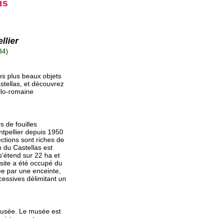
is
llier
34)
es plus beaux objets
astellas, et découvrez
llo-romaine
s de fouilles
ntpellier depuis 1950
ctions sont riches de
m du Castellas est
s'étend sur 22 ha et
 site a été occupé du
tée par une enceinte,
cessives délimitant un
musée. Le musée est