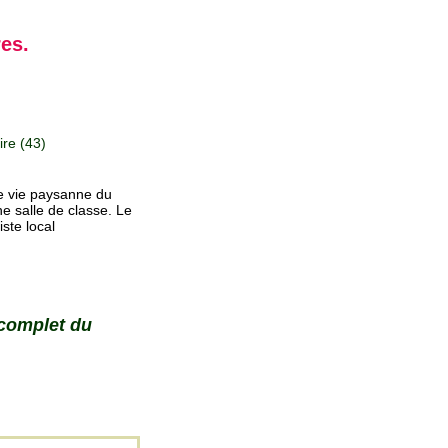
res.
re (43)
de vie paysanne du
e salle de classe. Le
ste local
 complet du