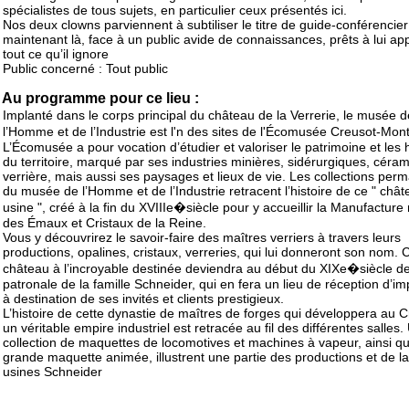
spécialistes de tous sujets, en particulier ceux présentés ici.
Nos deux clowns parviennent à subtiliser le titre de guide-conférencier
maintenant là, face à un public avide de connaissances, prêts à lui a
tout ce qu’il ignore
Public concerné : Tout public
Au programme pour ce lieu :
Implanté dans le corps principal du château de la Verrerie, le musée d
l’Homme et de l’Industrie est l'n des sites de l'Écomusée Creusot-Mo
L’Écomusée a pour vocation d’étudier et valoriser le patrimoine et les 
du territoire, marqué par ses industries minières, sidérurgiques, céra
verrière, mais aussi ses paysages et lieux de vie. Les collections per
du musée de l’Homme et de l’Industrie retracent l’histoire de ce " chât
usine ", créé à la fin du XVIIIe�siècle pour y accueillir la Manufacture
des Émaux et Cristaux de la Reine.
Vous y découvrirez le savoir-faire des maîtres verriers à travers leurs
productions, opalines, cristaux, verreries, qui lui donneront son nom. 
château à l’incroyable destinée deviendra au début du XIXe�siècle 
patronale de la famille Schneider, qui en fera un lieu de réception d’i
à destination de ses invités et clients prestigieux.
L’histoire de cette dynastie de maîtres de forges qui développera au 
un véritable empire industriel est retracée au fil des différentes salles.
collection de maquettes de locomotives et machines à vapeur, ainsi q
grande maquette animée, illustrent une partie des productions et de la
usines Schneider