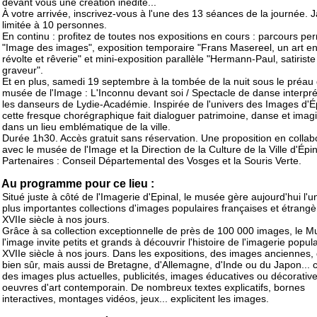
devant vous une création inédite...
À votre arrivée, inscrivez-vous à l'une des 13 séances de la journée. 
limitée à 10 personnes.
En continu : profitez de toutes nos expositions en cours : parcours p
"Image des images", exposition temporaire "Frans Masereel, un art en
révolte et rêverie" et mini-exposition parallèle "Hermann-Paul, satiriste
graveur".
Et en plus, samedi 19 septembre à la tombée de la nuit sous le préau
musée de l'Image : L'Inconnu devant soi / Spectacle de danse interpré
les danseurs de Lydie-Académie. Inspirée de l'univers des Images d'Ép
cette fresque chorégraphique fait dialoguer patrimoine, danse et imag
dans un lieu emblématique de la ville.
Durée 1h30. Accès gratuit sans réservation. Une proposition en collab
avec le musée de l'Image et la Direction de la Culture de la Ville d'Épin
Partenaires : Conseil Départemental des Vosges et la Souris Verte.
Au programme pour ce lieu :
Situé juste à côté de l'Imagerie d'Epinal, le musée gère aujourd'hui l'
plus importantes collections d'images populaires françaises et étrang
XVIIe siècle à nos jours.
Grâce à sa collection exceptionnelle de près de 100 000 images, le 
l'image invite petits et grands à découvrir l'histoire de l'imagerie popul
XVIIe siècle à nos jours. Dans les expositions, des images anciennes, 
bien sûr, mais aussi de Bretagne, d'Allemagne, d'Inde ou du Japon... c
des images plus actuelles, publicités, images éducatives ou décorative
oeuvres d'art contemporain. De nombreux textes explicatifs, bornes
interactives, montages vidéos, jeux... explicitent les images.