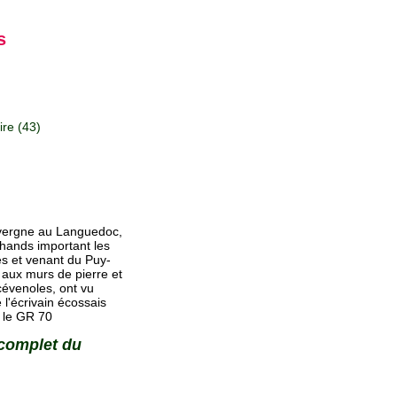
s
re (43)
Auvergne au Languedoc,
chands important les
es et venant du Puy-
aux murs de pierre et
cévenoles, ont vu
 l'écrivain écossais
 le GR 70
 complet du