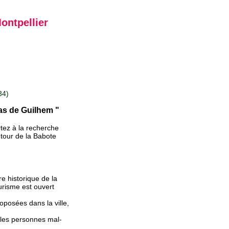
ontpellier
34)
pas de Guilhem "
rtez à la recherche
a tour de la Babote
re historique de la
ourisme est ouvert
oposées dans la ville,
 les personnes mal-