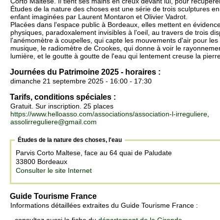
Corto Maltese. Il tient ses mains en creux devant lui, pour récupérer
Études de la nature des choses est une série de trois sculptures 
enfant imaginées par Laurent Montaron et Olivier Vadrot.
Placées dans l'espace public à Bordeaux, elles mettent en évide
physiques, paradoxalement invisibles à l'oeil, au travers de trois dis
l'anémomètre à coupelles, qui capte les mouvements d'air pour les 
musique, le radiomètre de Crookes, qui donne à voir le rayonnemen
lumière, et le goutte à goutte de l'eau qui lentement creuse la pierre
Journées du Patrimoine 2025 - horaires :
dimanche 21 septembre 2025 - 16:00 - 17:30
Tarifs, conditions spéciales :
Gratuit. Sur inscription. 25 places
https://www.helloasso.com/associations/association-l-irreguliere
,
assolirreguliere@gmail.com
Études de la nature des choses, l'eau
Parvis Corto Maltese, face au 64 quai de Paludate
33800 Bordeaux
Consulter le site Internet
Guide Tourisme France
Informations détaillées extraites du Guide Tourisme France :