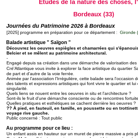
Études de la nature des choses, l
Bordeaux (33)
Journées du Patrimoine 2026 à Bordeaux
[2025] programme en préparation pour ce département :
Gironde 
Balade artistique " Saïgon "
Découvrez les oeuvres espiègles et chamarrées qui s'épanouis
Belcier et se mêlent au patrimoine architectural.
-
Engagé depuis sa création dans une démarche de valorisation des 
Cré'Atlantique vous invite à explorer la face artistique du quartier S
de part et d'autre de la voie ferrée.
Animée par l'association l'Irrégulière, cette balade sera l'occasion de
des talents et expressions artistiques qui font vivre le quartier et lu
singularité.
Quels liens se nouent entre les oeuvres in situ et l'architecture ?
Sont-ils le fruit d'une démarche consciente ou de rencontres fortuit
Quelles pratiques et esthétiques se cachent derrière les oeuvres ?
?? À pied, en fauteuil, en famille, en poussette ou en trottinet
voyage rive gauche.
Public concerné : Tout public
Au programme pour ce lieu :
Un enfant assis en hauteur sur un muret de pierre massive a pris pl