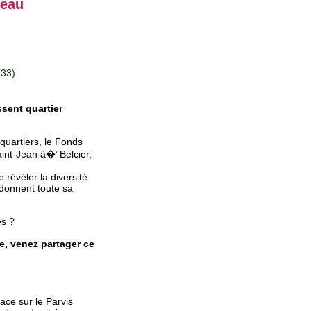
'eau
(33)
sent quartier
quartiers, le Fonds
aint-Jean â�’ Belcier,
 révéler la diversité
i donnent toute sa
es ?
te, venez partager ce
ace sur le Parvis