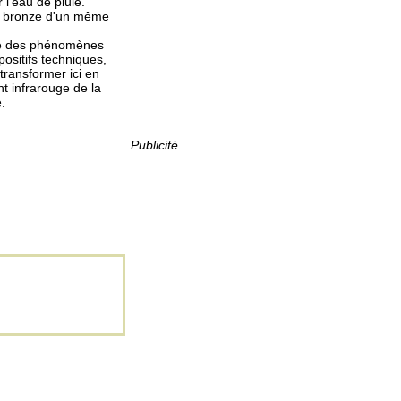
 l'eau de pluie.
en bronze d'un même
nce des phénomènes
positifs techniques,
transformer ici en
t infrarouge de la
.
Publicité