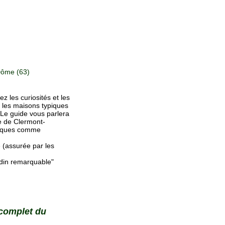
ôme (63)
z les curiosités et les
, les maisons typiques
. Le guide vous parlera
e de Clermont-
atiques comme
 (assurée par les
ardin remarquable"
 complet du