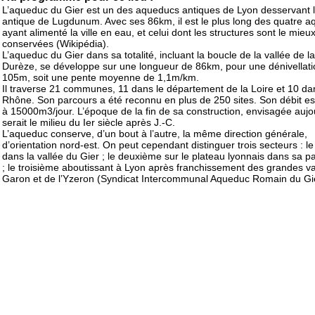
L’aqueduc du Gier est un des aqueducs antiques de Lyon desservant la
antique de Lugdunum. Avec ses 86km, il est le plus long des quatre 
ayant alimenté la ville en eau, et celui dont les structures sont le mieu
conservées (Wikipédia).
L’aqueduc du Gier dans sa totalité, incluant la boucle de la vallée de la
Durèze, se développe sur une longueur de 86km, pour une dénivellati
105m, soit une pente moyenne de 1,1m/km.
Il traverse 21 communes, 11 dans le département de la Loire et 10 da
Rhône. Son parcours a été reconnu en plus de 250 sites. Son débit es
à 15000m3/jour. L’époque de la fin de sa construction, envisagée aujo
serait le milieu du Ier siècle après J.-C.
L’aqueduc conserve, d’un bout à l’autre, la même direction générale,
d’orientation nord-est. On peut cependant distinguer trois secteurs : l
dans la vallée du Gier ; le deuxième sur le plateau lyonnais dans sa pa
; le troisième aboutissant à Lyon après franchissement des grandes va
Garon et de l’Yzeron (Syndicat Intercommunal Aqueduc Romain du Gi