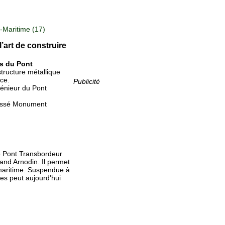
Maritime (17)
’art de construire
ns du Pont
structure métallique
ce.
Publicité
génieur du Pont
lassé Monument
le Pont Transbordeur
nand Arnodin. Il permet
n maritime. Suspendue à
res peut aujourd'hui