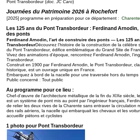
Pont Transbordeur (
doc. JC Caro
)
Journées du Patrimoine 2026 à Rochefort
[2025] programme en préparation pour ce département :
Charente-
Les 125 ans du Pont Transbordeur : Ferdinand Arnodin, l
des ponts
Ferdinand Arnodin, l’art de construire des ponts — Les 125 a
Transbordeur
Découvrez l’histoire de la construction de la célèbre 
du Pont Transbordeur, édifice emblématique du Grand Site de Fran
Vivez des animations d’époque, rencontrez Ferdinand Arnodin, l’in
Transbordeur.
Construit en 1900 par Ferdinand Arnodin, le Pont Transbordeur, c
historique, est un ouvrage unique en France.
Embarquez à bord de la nacelle pour une traversée hors du temps
Public concerné : Tout public
Au programme pour ce lieu :
Chef-d’œuvre de l'architecture métallique de la fin du XIXe siècle, 
est un système de pont mis au point par l'ingénieur français, Ferdi
de relier les deux rives de la Charente sans entraver la circulatio
des rails aériens, la nacelle qui embarquait les chevaux et les voitu
accueillir piétons et cyclistes
1 photo pour Pont Transbordeur