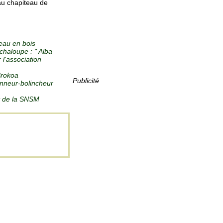
au chapiteau de
teau en bois
chaloupe : " Alba
l'association
Brokoa
Publicité
anneur-bolincheur
not de la SNSM