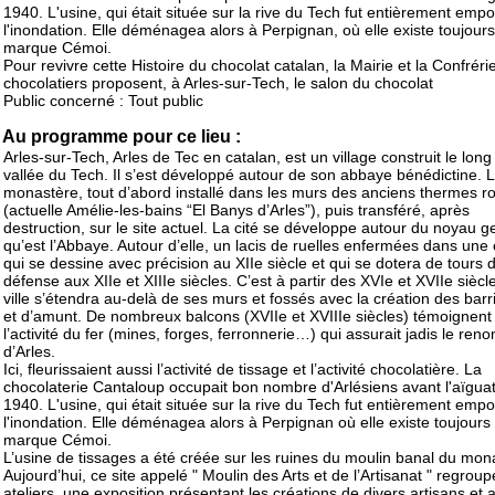
1940. L'usine, qui était située sur la rive du Tech fut entièrement emp
l'inondation. Elle déménagea alors à Perpignan, où elle existe toujours
marque Cémoi.
Pour revivre cette Histoire du chocolat catalan, la Mairie et la Confréri
chocolatiers proposent, à Arles-sur-Tech, le salon du chocolat
Public concerné : Tout public
Au programme pour ce lieu :
Arles-sur-Tech, Arles de Tec en catalan, est un village construit le long
vallée du Tech. Il s’est développé autour de son abbaye bénédictine. 
monastère, tout d’abord installé dans les murs des anciens thermes r
(actuelle Amélie-les-bains “El Banys d’Arles”), puis transféré, après
destruction, sur le site actuel. La cité se développe autour du noyau g
qu’est l’Abbaye. Autour d’elle, un lacis de ruelles enfermées dans une
qui se dessine avec précision au XIIe siècle et qui se dotera de tours 
défense aux XIIe et XIIIe siècles. C’est à partir des XVIe et XVIIe siècl
ville s’étendra au-delà de ses murs et fossés avec la création des barri
et d’amunt. De nombreux balcons (XVIIe et XVIIIe siècles) témoignent
l’activité du fer (mines, forges, ferronnerie…) qui assurait jadis le ren
d’Arles.
Ici, fleurissaient aussi l’activité de tissage et l’activité chocolatière. La
chocolaterie Cantaloup occupait bon nombre d'Arlésiens avant l'aïgua
1940. L'usine, qui était située sur la rive du Tech fut entièrement emp
l'inondation. Elle déménagea alors à Perpignan où elle existe toujours
marque Cémoi.
L’usine de tissages a été créée sur les ruines du moulin banal du mon
Aujourd’hui, ce site appelé " Moulin des Arts et de l’Artisanat " regrou
ateliers, une exposition présentant les créations de divers artisans et a