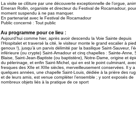
La visite se clôture par une découverte exceptionnelle de l’orgue, ani
Emeran Rollin, organiste et directeur du Festival de Rocamadour, pou
moment suspendu à ne pas manquer.
En partenariat avec le Festival de Rocamadour
Public concerné : Tout public
Au programme pour ce lieu :
Aujourd’hui comme hier, après avoir descendu la Voie Sainte depuis
l’Hospitalet et traversé la cité, le visiteur monte le grand escalier à pie
genoux !), jusqu’à un parvis délimité par la basilique Saint-Sauveur, l’é
inférieure (ou crypte) Saint-Amadour et cinq chapelles : Sainte-Anne, 
Blaise, Saint-Jean-Baptiste (ou baptistère), Notre-Dame, origine et ép
du pèlerinage, et enfin Saint-Michel, qui en est le point culminant, ave
fresques des XIIe et XIIIe siècles, merveilleusement conservées. Il y a
quelques années, une chapelle Saint-Louis, dédiée à la prière des r
et de leurs amis, est venue compléter l’ensemble ; y sont exposés de
nombreux objets liés à la pratique de ce sport