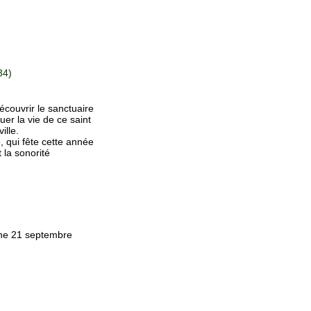
34)
écouvrir le sanctuaire
er la vie de ce saint
ille.
, qui fête cette année
t la sonorité
che 21 septembre