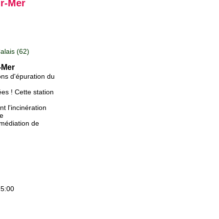
ur-Mer
lais (62)
-Mer
ons d'épuration du
es ! Cette station
nt l'incinération
ne
 médiation de
15:00