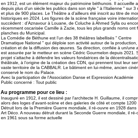
en 1912, est un élément majeur du patrimoine béthunois. Il accueille a
depuis plus d’un siècle les publics dans son style " à l’Italienne " sur 3
et plus de 900 places. Le Théâtre a d’ailleurs été inscrit au titre de 
historiques en 2024. Les figures de la scène française voire internation
succèdent : d’Aznavour à Louane, de Coluche à Ahmed Sylla ou encor
récemment oscarisée Camille à Zazie, tous les plus grands noms ont f
planches du Municipal.
La Comédie de Béthune est l’un des 38 théâtres labellisés " Centre
Dramatique National " qui déploie son activité autour de la production,
création et de la diffusion des œuvres. Sa direction, confiée à un/une a
est assurée par le metteur en scène Cédric Gourmelon depuis 2021. 
projet s’attache à défendre les valeurs fondatrices de la décentralisati
théâtrale, à l’origine de la création des CDN, qui prennent tout leur sen
vaste territoire de la CABBALR. Le bâtiment en lui-même, ancien ciné
conservé le nom du Palace.
Avec la participation de l'Association Danse et Expression Académie
Public concerné : Tout public
Au programme pour ce lieu :
Inauguré en 1912, il est dessiné par l'architecte H. Guillaume, il comp
alors des loges d'avant-scène et des galeries de côté et compte 1200 
Détruit lors de la Première Guerre mondiale, il ré-ouvre en 1928 dans 
Art Déco. A nouveau détruit durant la Seconde Guerre mondiale, il ré-
en 1961 sous sa forme actuelle