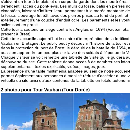
s'élèvent un four à boulets et un corps-de-garde dont les meurtrières
défendent l'accès du pont-levis. Les murs du fossé, bâtis en pierres n
cimentées, laissent s'infiltrer l'eau, permettant à la marée montante de
le fossé. L'ouvrage fut bâti avec des pierres prises au fond du port, et
extérieurement d'une couche d'enduit ocre. Les parements et les voû
salles sont en granit.
Cette tour a soutenu un siège contre les Anglais en 1694 (Vauban était
présent à Brest).
Cette tour accueille aujourd'hui le centre d'interprétation de la fortifica
Vauban en Bretagne. Le public peut y découvrir l'histoire de la tour et 
dans la protection du port de Brest, le déroulé de la bataille de 1694, 
aussi en apprendre un peu plus sur la vie des soldats à l'époque de 
Chaque visiteur se voit remettre une tablette de visite qui le guidera au 
découverte du site. Cette tablette donne accès à de nombreuses info
supplémentaires : textes explicatifs, vidéos, images, jeux.
La présence d'une table multimédia adaptée au sein de notre accueil-
permet également aux personnes à mobilité réduite d'accéder à une vi
virtuelle du site ainsi qu'aux contenus de la tablette en totale autonomi
2 photos pour Tour Vauban (Tour Dorée)