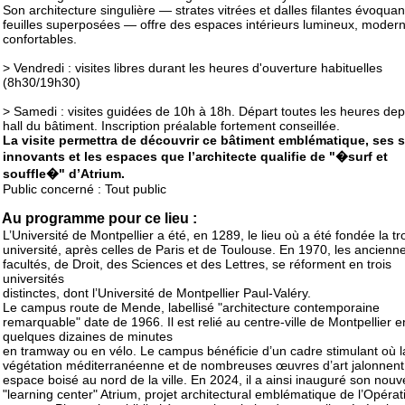
Son architecture singulière — strates vitrées et dalles filantes évoqua
feuilles superposées — offre des espaces intérieurs lumineux, modern
confortables.
> Vendredi : visites libres durant les heures d'ouverture habituelles
(8h30/19h30)
> Samedi : visites guidées de 10h à 18h. Départ toutes les heures dep
hall du bâtiment. Inscription préalable fortement conseillée.
La visite permettra de découvrir ce bâtiment emblématique, ses 
innovants et les espaces que l’architecte qualifie de "�surf et
souffle�" d’Atrium.
Public concerné : Tout public
Au programme pour ce lieu :
L’Université de Montpellier a été, en 1289, le lieu où a été fondée la t
université, après celles de Paris et de Toulouse. En 1970, les ancienn
facultés, de Droit, des Sciences et des Lettres, se réforment en trois
universités
distinctes, dont l’Université de Montpellier Paul-Valéry.
Le campus route de Mende, labellisé "architecture contemporaine
remarquable" date de 1966. Il est relié au centre-ville de Montpellier e
quelques dizaines de minutes
en tramway ou en vélo. Le campus bénéficie d’un cadre stimulant où l
végétation méditerranéenne et de nombreuses œuvres d’art jalonnent
espace boisé au nord de la ville. En 2024, il a ainsi inauguré son nou
"learning center" Atrium, projet architectural emblématique de l’Opérat