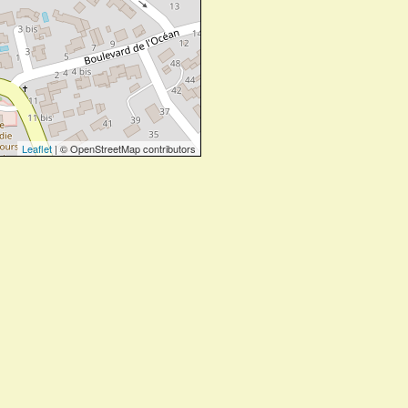
Leaflet
| © OpenStreetMap contributors