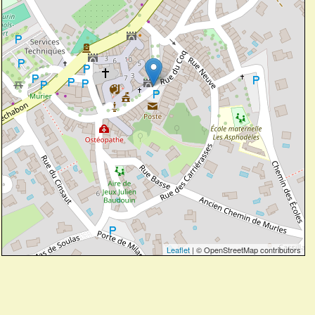
Leaflet
| © OpenStreetMap contributors