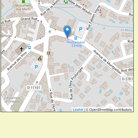
Leaflet
| © OpenStreetMap contributors