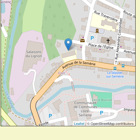
Leaflet
| © OpenStreetMap contributors