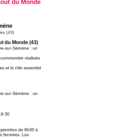
Bout du Monde
emène
re (43)
out du Monde (43)
uve-sur-Sémène : un
e commentée réalisée
s et le rôle essentiel
uve-sur-Sémène : un
18:30
 septembre de 8h30 à
es fermées. Les