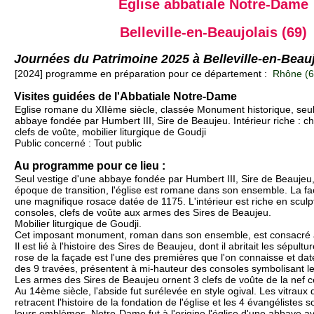
Église abbatiale Notre-Dame
Belleville-en-Beaujolais (69)
Journées du Patrimoine 2025 à Belleville-en-Beauj
[2024] programme en préparation pour ce département :
Rhône (6
Visites guidées de l'Abbatiale Notre-Dame
Eglise romane du XIIème siècle, classée Monument historique, seul
abbaye fondée par Humbert III, Sire de Beaujeu. Intérieur riche : c
clefs de voûte, mobilier liturgique de Goudji
Public concerné : Tout public
Au programme pour ce lieu :
Seul vestige d'une abbaye fondée par Humbert III, Sire de Beaujeu
époque de transition, l'église est romane dans son ensemble. La f
une magnifique rosace datée de 1175. L'intérieur est riche en sculp
consoles, clefs de voûte aux armes des Sires de Beaujeu.
Mobilier liturgique de Goudji.
Cet imposant monument, roman dans son ensemble, est consacré à
Il est lié à l'histoire des Sires de Beaujeu, dont il abritait les sépul
rose de la façade est l'une des premières que l'on connaisse et dat
des 9 travées, présentent à mi-hauteur des consoles symbolisant les
Les armes des Sires de Beaujeu ornent 3 clefs de voûte de la nef c
Au 14ème siècle, l'abside fut surélevée en style ogival. Les vitraux
retracent l'histoire de la fondation de l'église et les 4 évangélistes
leurs emblèmes. Notre-Dame fut à l'origine l'église d'une abbaye ave