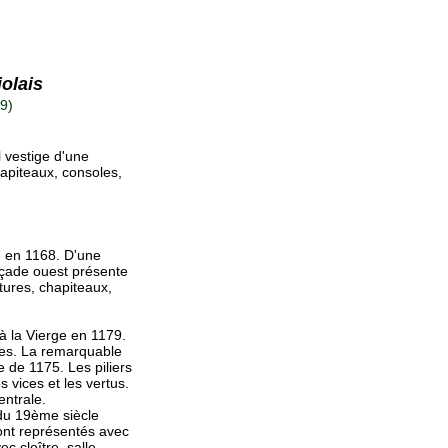
olais
9)
 vestige d'une
hapiteaux, consoles,
, en 1168. D'une
açade ouest présente
tures, chapiteaux,
 la Vierge en 1179.
tures. La remarquable
e de 1175. Les piliers
 vices et les vertus.
entrale.
 du 19ème siècle
 sont représentés avec
c cloître, salle