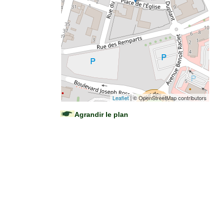
Leaflet
| © OpenStreetMap contributors
Agrandir le plan