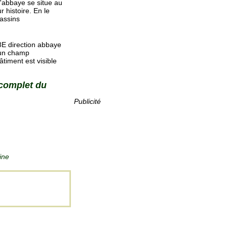
 L'abbaye se situe au
 histoire. En le
bassins
8E direction abbaye
 un champ
âtiment est visible
 complet du
Publicité
ine