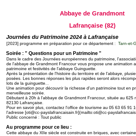
Abbaye de Grandmont
Lafrançaise (82)
Journées du Patrimoine 2024 à Lafrançaise
[2023] programme en préparation pour ce département :
Tarn-et-G
Soirée : " Questions pour un Patrimoine "
Dans le cadre des Journées européennes du patrimoine, l'associatio
de l'abbaye de Grandmont Francour vous propose une animation al
patrimoine et festivités de l'abbaye Guinguette.
Après la présentation de l'histoire du territoire et de l'abbaye, plus
posées. Les bonnes réponses les plus rapides seront alors récomp
lots de la guinguette...
Une animation pour découvrir la richesse d'un patrimoine tout en pr
merveilleuse soirée.
Débutant à 20h à l'abbaye de Grandmont Francour, située au 625 r
82130 Lafrançaise.
Pour en savoir plus, contactez l'office de tourisme au 05 63 65 91 
l'adresse [oti@cc-payslafrancaisain.fr](mailto:oti@cc-payslafrancaisa
Public concerné : Tout public
Au programme pour ce lieu :
Cette abbaye du XIIe siècle est construite en briques, avec certaine