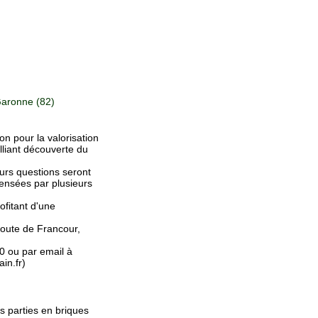
aronne (82)
n pour la valorisation
liant découverte du
ieurs questions seront
ensées par plusieurs
ofitant d'une
oute de Francour,
10 ou par email à
in.fr)
s parties en briques