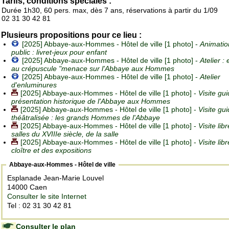
Tarifs, conditions spéciales :
Durée 1h30, 60 pers. max, dès 7 ans, réservations à partir du 1/09
02 31 30 42 81
Plusieurs propositions pour ce lieu :
[2025] Abbaye-aux-Hommes - Hôtel de ville [1 photo] -
Animatio
public : livret-jeux pour enfant
[2025] Abbaye-aux-Hommes - Hôtel de ville [1 photo] -
Atelier :
au crépuscule "menace sur l'Abbaye aux Hommes
[2025] Abbaye-aux-Hommes - Hôtel de ville [1 photo] -
Atelier
d'enluminures
[2025] Abbaye-aux-Hommes - Hôtel de ville [1 photo] -
Visite gui
présentation historique de l'Abbaye aux Hommes
[2025] Abbaye-aux-Hommes - Hôtel de ville [1 photo] -
Visite gu
théâtralisée : les grands Hommes de l'Abbaye
[2025] Abbaye-aux-Hommes - Hôtel de ville [1 photo] -
Visite lib
salles du XVIIIe siècle, de la salle
[2025] Abbaye-aux-Hommes - Hôtel de ville [1 photo] -
Visite lib
cloître et des expositions
Abbaye-aux-Hommes - Hôtel de ville
Esplanade Jean-Marie Louvel
14000 Caen
Consulter le site Internet
Tel : 02 31 30 42 81
Consulter le plan