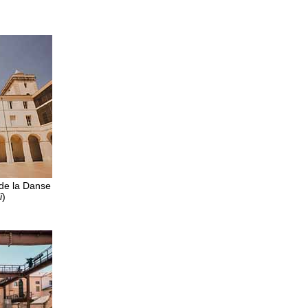
 de la Danse
i
)