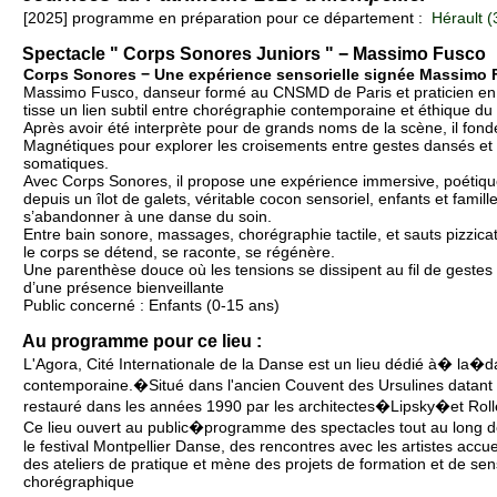
[2025] programme en préparation pour ce département :
Hérault (
Spectacle " Corps Sonores Juniors " − Massimo Fusco
Corps Sonores − Une expérience sensorielle signée Massimo
Massimo Fusco, danseur formé au CNSMD de Paris et praticien en
tisse un lien subtil entre chorégraphie contemporaine et éthique du
Après avoir été interprète pour de grands noms de la scène, il fo
Magnétiques pour explorer les croisements entre gestes dansés et 
somatiques.
Avec Corps Sonores, il propose une expérience immersive, poétique
depuis un îlot de galets, véritable cocon sensoriel, enfants et famille
s’abandonner à une danse du soin.
Entre bain sonore, massages, chorégraphie tactile, et sauts pizzicat
le corps se détend, se raconte, se régénère.
Une parenthèse douce où les tensions se dissipent au fil de gestes
d’une présence bienveillante
Public concerné : Enfants (0-15 ans)
Au programme pour ce lieu :
L'Agora, Cité Internationale de la Danse est un lieu dédié à� la�
contemporaine.�Situé dans l'ancien Couvent des Ursulines datant 
restauré dans les années 1990 par les architectes�Lipsky�et Roll
Ce lieu ouvert au public�programme des spectacles tout au long d
le festival Montpellier Danse, des rencontres avec les artistes accue
des ateliers de pratique et mène des projets de formation et de sensi
chorégraphique