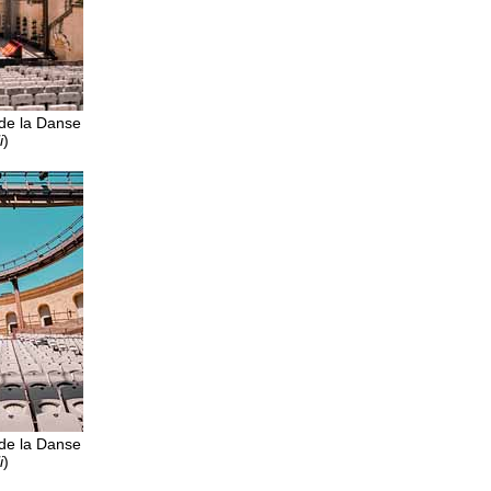
 de la Danse
i
)
 de la Danse
i
)