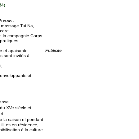
34)
 Fusco
-
 massage Tui Na,
 care.
nde la compagnie Corps
pratiques
Publicité
 et apaisante :
s sont invités à
i,
 enveloppants et
danse
du XVe siècle et
et.
e la saison et pendant
illi·es en résidence,
bilisation à la culture