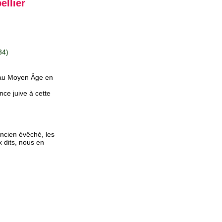
ellier
34)
 au Moyen Âge en
nce juive à cette
'ancien évêché, les
x dits, nous en