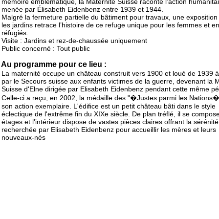
mémoire emblématique, la Maternité Suisse raconte l’action humanitai
menée par Élisabeth Eidenbenz entre 1939 et 1944.
Malgré la fermeture partielle du bâtiment pour travaux, une expositio
les jardins retrace l’histoire de ce refuge unique pour les femmes et e
réfugiés.
Visite : Jardins et rez-de-chaussée uniquement
Public concerné : Tout public
Au programme pour ce lieu :
La maternité occupe un château construit vers 1900 et loué de 1939 
par le Secours suisse aux enfants victimes de la guerre, devenant la 
Suisse d'Elne dirigée par Elisabeth Eidenbenz pendant cette même pé
Celle-ci a reçu, en 2002, la médaille des "�Justes parmi les Nations
son action exemplaire. L'édifice est un petit château bâti dans le style
éclectique de l'extrême fin du XIXe siècle. De plan tréflé, il se compose
étages et l'intérieur dispose de vastes pièces claires offrant la sérénité
recherchée par Elisabeth Eidenbenz pour accueillir les mères et leurs
nouveaux-nés