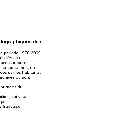
)
hotographiques des
 la période 1970-2000.
és liés aux
ussi sur leurs
 vues aériennes, en
ées sur les habitants,
archives où sont
 Journées du
ition, qui vous
que.
 française.
.