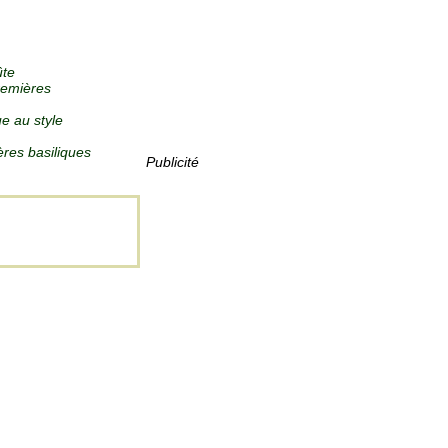
ûte
remières
e au style
ères basiliques
Publicité