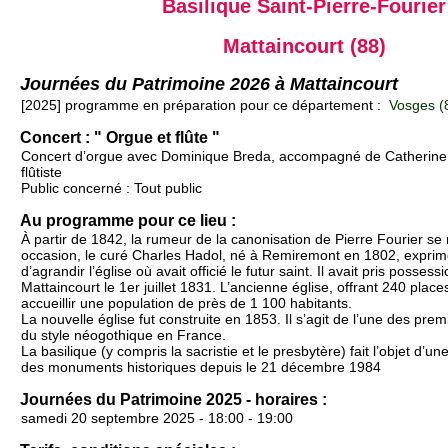
Basilique Saint-Pierre-Fourier
Mattaincourt (88)
Journées du Patrimoine 2026 à Mattaincourt
[2025] programme en préparation pour ce département :
Vosges (
Concert : " Orgue et flûte "
Concert d’orgue avec Dominique Breda, accompagné de Catherine 
flûtiste
Public concerné : Tout public
Au programme pour ce lieu :
À partir de 1842, la rumeur de la canonisation de Pierre Fourier se
occasion, le curé Charles Hadol, né à Remiremont en 1802, exprim
d’agrandir l’église où avait officié le futur saint. Il avait pris posses
Mattaincourt le 1er juillet 1831. L’ancienne église, offrant 240 place
accueillir une population de près de 1 100 habitants.
La nouvelle église fut construite en 1853. Il s’agit de l’une des pre
du style néogothique en France.
La basilique (y compris la sacristie et le presbytère) fait l’objet d’une
des monuments historiques depuis le 21 décembre 1984
Journées du Patrimoine 2025 - horaires :
samedi 20 septembre 2025 - 18:00 - 19:00