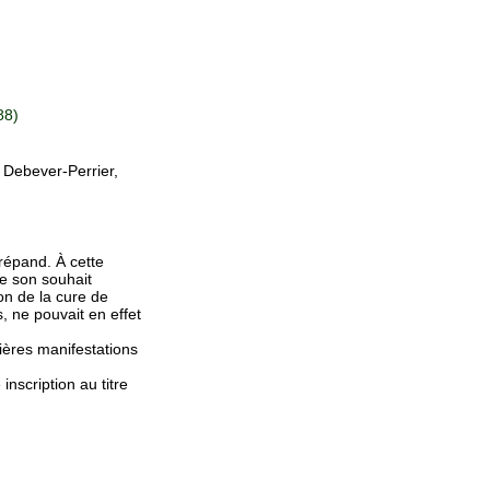
88)
Debever-Perrier,
 répand. À cette
e son souhait
sion de la cure de
s, ne pouvait en effet
mières manifestations
 inscription au titre