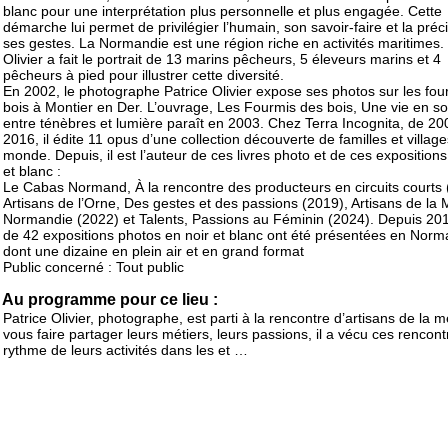
blanc pour une interprétation plus personnelle et plus engagée. Cette
démarche lui permet de privilégier l’humain, son savoir-faire et la préc
ses gestes. La Normandie est une région riche en activités maritimes. 
Olivier a fait le portrait de 13 marins pêcheurs, 5 éleveurs marins et 4
pêcheurs à pied pour illustrer cette diversité.
En 2002, le photographe Patrice Olivier expose ses photos sur les fou
bois à Montier en Der. L’ouvrage, Les Fourmis des bois, Une vie en so
entre ténèbres et lumière paraît en 2003. Chez Terra Incognita, de 20
2016, il édite 11 opus d’une collection découverte de familles et villag
monde. Depuis, il est l’auteur de ces livres photo et de ces expositions
et blanc :
Le Cabas Normand, À la rencontre des producteurs en circuits courts 
Artisans de l’Orne, Des gestes et des passions (2019), Artisans de la 
Normandie (2022) et Talents, Passions au Féminin (2024). Depuis 201
de 42 expositions photos en noir et blanc ont été présentées en Norm
dont une dizaine en plein air et en grand format
Public concerné : Tout public
Au programme pour ce lieu :
Patrice Olivier, photographe, est parti à la rencontre d’artisans de la m
vous faire partager leurs métiers, leurs passions, il a vécu ces rencon
rythme de leurs activités dans les et …