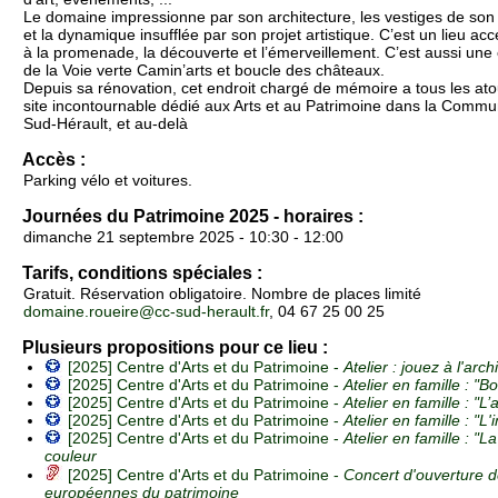
Le domaine impressionne par son architecture, les vestiges de son
et la dynamique insufflée par son projet artistique. C’est un lieu acc
à la promenade, la découverte et l’émerveillement. C’est aussi une
de la Voie verte Camin’arts et boucle des châteaux.
Depuis sa rénovation, cet endroit chargé de mémoire a tous les ato
site incontournable dédié aux Arts et au Patrimoine dans la Co
Sud-Hérault, et au-delà
Accès :
Parking vélo et voitures.
Journées du Patrimoine 2025 - horaires :
dimanche 21 septembre 2025 - 10:30 - 12:00
Tarifs, conditions spéciales :
Gratuit. Réservation obligatoire. Nombre de places limité
domaine.roueire@cc-sud-herault.fr
, 04 67 25 00 25
Plusieurs propositions pour ce lieu :
[2025] Centre d'Arts et du Patrimoine -
Atelier : jouez à l'arch
[2025] Centre d'Arts et du Patrimoine -
Atelier en famille : "B
[2025] Centre d'Arts et du Patrimoine -
Atelier en famille : "L
[2025] Centre d'Arts et du Patrimoine -
Atelier en famille : "L'
[2025] Centre d'Arts et du Patrimoine -
Atelier en famille : "
couleur
[2025] Centre d'Arts et du Patrimoine -
Concert d'ouverture 
européennes du patrimoine