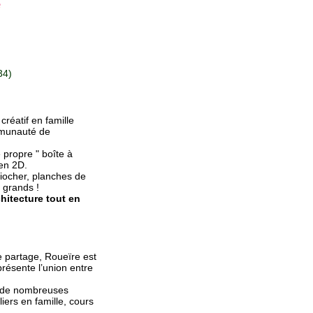
e
34)
créatif en famille
mmunauté de
 propre " boîte à
 en 2D.
iocher, planches de
t grands !
hitecture tout en
de partage, Roueïre est
présente l’union entre
e de nombreuses
liers en famille, cours