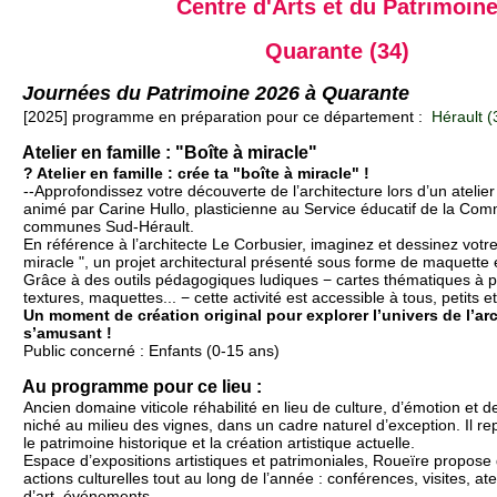
Centre d'Arts et du Patrimoin
Quarante (34)
Journées du Patrimoine 2026 à Quarante
[2025] programme en préparation pour ce département :
Hérault (
Atelier en famille : "Boîte à miracle"
? Atelier en famille : crée ta "boîte à miracle" !
--Approfondissez votre découverte de l’architecture lors d’un atelier 
animé par Carine Hullo, plasticienne au Service éducatif de la Co
communes Sud-Hérault.
En référence à l’architecte Le Corbusier, imaginez et dessinez votre
miracle ", un projet architectural présenté sous forme de maquette
Grâce à des outils pédagogiques ludiques − cartes thématiques à p
textures, maquettes... − cette activité est accessible à tous, petits e
Un moment de création original pour explorer l’univers de l’arc
s’amusant !
Public concerné : Enfants (0-15 ans)
Au programme pour ce lieu :
Ancien domaine viticole réhabilité en lieu de culture, d’émotion et 
niché au milieu des vignes, dans un cadre naturel d’exception. Il re
le patrimoine historique et la création artistique actuelle.
Espace d’expositions artistiques et patrimoniales, Roueïre propos
actions culturelles tout au long de l’année : conférences, visites, ate
d’art, événements, ...