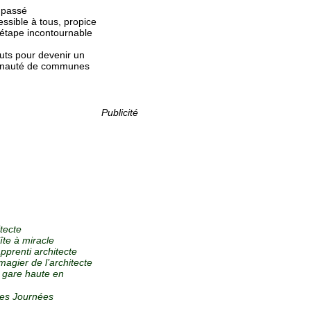
 passé
essible à tous, propice
 étape incontournable
uts pour devenir un
mmunauté de communes
Publicité
itecte
oîte à miracle
’apprenti architecte
imagier de l’architecte
La gare haute en
des Journées