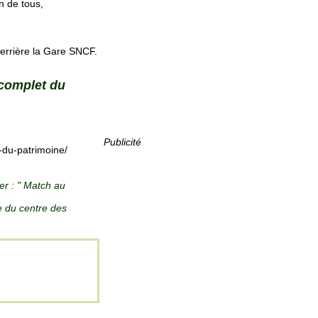
n de tous,
derrière la Gare SNCF.
 complet du
Publicité
-du-patrimoine/
ier : " Match au
te du centre des