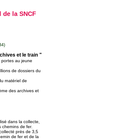
l de la SNCF
34)
hives et le train "
 portes au jeune
llions de dossiers du
du matériel de
hème des archives et
isé dans la collecte,
 chemins de fer.
collecté près de 3,5
emin de fer et de la