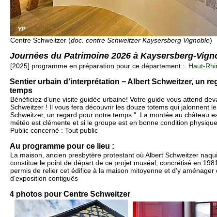
Centre Schweitzer (
doc. centre Schweitzer Kaysersberg Vignoble
)
Journées du Patrimoine 2026 à Kaysersberg-Vign
[2025] programme en préparation pour ce département :
Haut-Rhin
Sentier urbain d’interprétation − Albert Schweitzer, un r
temps
Bénéficiez d'une visite guidée urbaine! Votre guide vous attend dev
Schweitzer ! Il vous fera découvrir les douze totems qui jalonnent le 
Schweitzer, un regard pour notre temps ". La montée au château es
météo est clémente et si le groupe est en bonne condition physiqu
Public concerné : Tout public
Au programme pour ce lieu :
La maison, ancien presbytère protestant où Albert Schweitzer naquit
constitue le point de départ de ce projet muséal, concrétisé en 198
permis de relier cet édifice à la maison mitoyenne et d’y aménager 
d’exposition contiguës
4 photos pour Centre Schweitzer