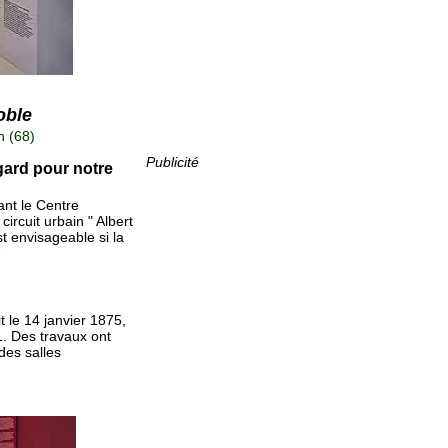
oble
 (68)
Publicité
egard pour notre
ant le Centre
circuit urbain " Albert
t envisageable si la
e
 le 14 janvier 1875,
1. Des travaux ont
des salles