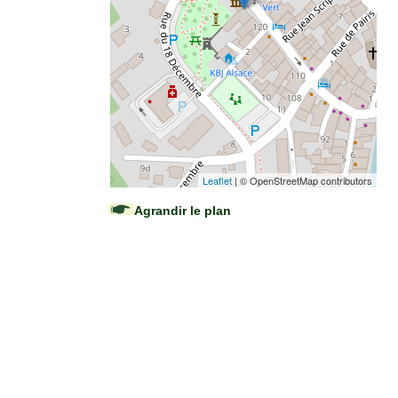
Leaflet
| © OpenStreetMap contributors
Agrandir le plan