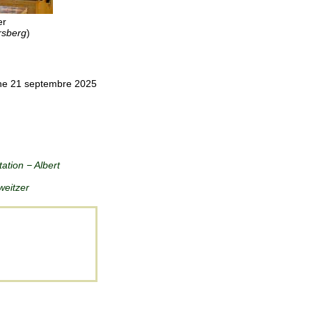
er
rsberg
)
che 21 septembre 2025
tation − Albert
weitzer