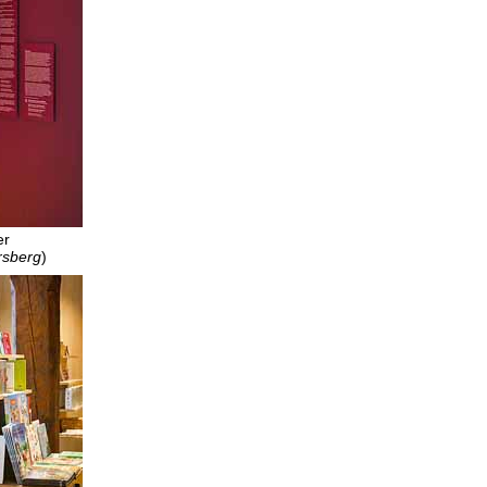
er
rsberg
)