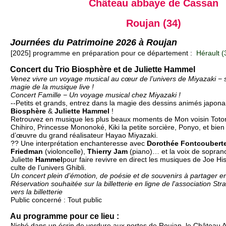
Château abbaye de Cassan
Roujan (34)
Journées du Patrimoine 2026 à Roujan
[2025] programme en préparation pour ce département :
Hérault (
Concert du Trio Biosphère et de Juliette Hammel
Venez vivre un voyage musical au cœur de l’univers de Miyazaki − s
magie de la musique live !
Concert Famille − Un voyage musical chez Miyazaki !
--Petits et grands, entrez dans la magie des dessins animés japona
Biosphère
&
Juliette Hammel
!
Retrouvez en musique les plus beaux moments de Mon voisin Toto
Chihiro, Princesse Mononoké, Kiki la petite sorcière, Ponyo, et bien
d’œuvre du grand réalisateur Hayao Miyazaki.
?? Une interprétation enchanteresse avec
Dorothée Fontcoubert
Friedman
(violoncelle),
Thierry Jam
(piano)… et la voix de sopran
Juliette
Hammel
pour faire revivre en direct les musiques de Joe Hi
culte de l’univers Ghibli.
Un concert plein d’émotion, de poésie et de souvenirs à partager en
Réservation souhaitée sur la billetterie en ligne de l'association Strad
vers la billetterie
Public concerné : Tout public
Au programme pour ce lieu :
Niché dans un écrin de verdure aux portes de Roujan, le Château