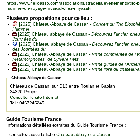
https://www.helloasso.com/associations/stradella/evenements/trio-bi
hammel-un-voyage-musical-chez-miyazaki
Plusieurs propositions pour ce lieu :
[2025] Château-Abbaye de Cassan -
Concert du Trio Biosphèr
Hammel
[2025] Château abbaye de Cassan -
Découvrez l'ancien prie
Journées du
[2025] Château abbaye de Cassan -
Découvrez l'ancien prie
des Journées du
[2025] Château-Abbaye de Cassan -
Visite commentée de l'e
Métamorphoses" de Sylvère Petit
[2025] Château-Abbaye de Cassan -
Visite guidée de l'Anci
[2025] Château-Abbaye de Cassan -
Visite libre du château
Château-Abbaye de Cassan
Château de Cassan, sur D13 entre Roujan et Gabian
34320 Roujan
Consulter le site Internet
Tel : 0467245245
Guide Tourisme France
Informations détaillées extraites du Guide Tourisme France :
- consultez aussi la fiche
Château abbaye de Cassan