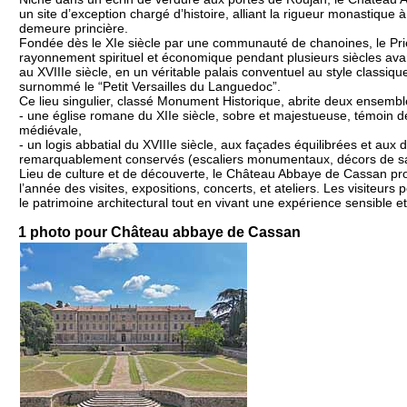
un site d’exception chargé d’histoire, alliant la rigueur monastique 
demeure princière.
Fondée dès le XIe siècle par une communauté de chanoines, le Pri
rayonnement spirituel et économique pendant plusieurs siècles ava
au XVIIIe siècle, en un véritable palais conventuel au style classique
surnommé le “Petit Versailles du Languedoc”.
Ce lieu singulier, classé Monument Historique, abrite deux ensemb
- une église romane du XIIe siècle, sobre et majestueuse, témoin de
médiévale,
- un logis abbatial du XVIIIe siècle, aux façades équilibrées et aux 
remarquablement conservés (escaliers monumentaux, décors de sa
Lieu de culture et de découverte, le Château Abbaye de Cassan pr
l’année des visites, expositions, concerts, et ateliers. Les visiteurs 
le patrimoine architectural tout en vivant une expérience sensible 
1 photo pour Château abbaye de Cassan