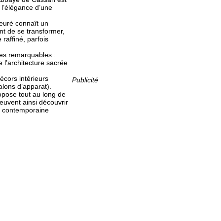
à l’élégance d’une
euré connaît un
nt de se transformer,
 raffiné, parfois
les remarquables :
 l’architecture sacrée
décors intérieurs
Publicité
lons d’apparat).
opose tout au long de
peuvent ainsi découvrir
et contemporaine