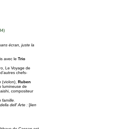
34)
ans écran, juste la
is avec le
Trio
ro, Le Voyage de
 d’autres chefs-
e
(violon),
Ruben
o lumineuse de
saishi, compositeur
 famille.
ella dell' Arte :
[
lien
 Abbaye de Cassan est