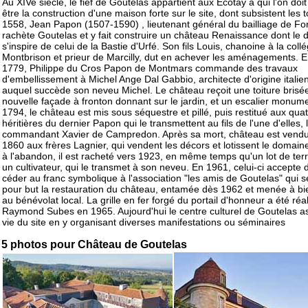
Au XIVe siècle, le fief de Goutelas appartient aux Ecotay à qui l'on doit
être la construction d'une maison forte sur le site, dont subsistent les 
1558, Jean Papon (1507-1590) , lieutenant général du bailliage de Fo
rachète Goutelas et y fait construire un château Renaissance dont le 
s'inspire de celui de la Bastie d'Urfé. Son fils Louis, chanoine à la coll
Montbrison et prieur de Marcilly, dut en achever les aménagements. 
1779, Philippe du Cros Papon de Montmars commande des travaux
d'embellissement à Michel Ange Dal Gabbio, architecte d'origine italie
auquel succède son neveu Michel. Le château reçoit une toiture brisé
nouvelle façade à fronton donnant sur le jardin, et un escalier monum
1794, le château est mis sous séquestre et pillé, puis restitué aux qua
héritières du dernier Papon qui le transmettent au fils de l'une d'elles, 
commandant Xavier de Campredon. Après sa mort, château est vend
1860 aux frères Lagnier, qui vendent les décors et lotissent le domain
à l'abandon, il est racheté vers 1923, en même temps qu'un lot de terr
un cultivateur, qui le transmet à son neveu. En 1961, celui-ci accepte 
céder au franc symbolique à l'association "les amis de Goutelas" qui 
pour but la restauration du château, entamée dès 1962 et menée à bi
au bénévolat local. La grille en fer forgé du portail d'honneur a été réa
Raymond Subes en 1965. Aujourd'hui le centre culturel de Goutelas a
vie du site en y organisant diverses manifestations ou séminaires
5 photos pour Château de Goutelas