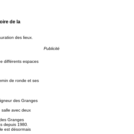
ire de la
uration des lieux.
Publicité
e différents espaces
hemin de ronde et ses
Seigneur des Granges
 salle avec deux
u des Granges
ts depuis 1980.
cle est désormais