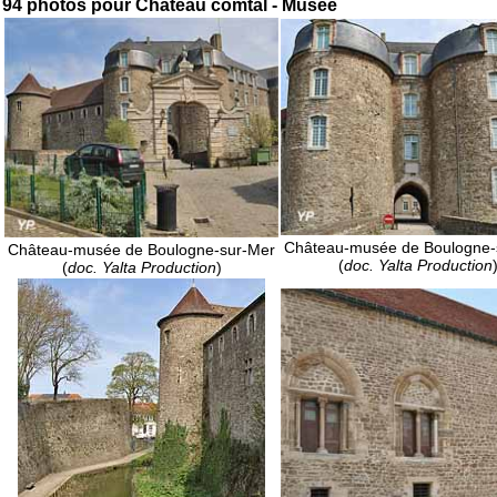
94 photos pour Château comtal - Musée
Château-musée de Boulogne-
Château-musée de Boulogne-sur-Mer
(
doc. Yalta Production
(
doc. Yalta Production
)